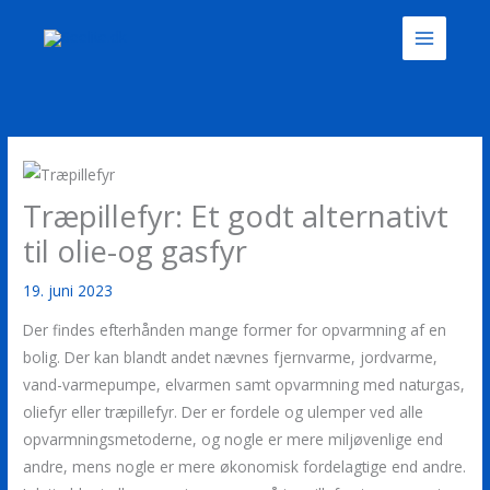
Gå
til
indholdet
Træpillefyr: Et godt alternativt
til olie-og gasfyr
19. juni 2023
Der findes efterhånden mange former for opvarmning af en
bolig. Der kan blandt andet nævnes fjernvarme, jordvarme,
vand-varmepumpe, elvarmen samt opvarmning med naturgas,
oliefyr eller træpillefyr. Der er fordele og ulemper ved alle
opvarmningsmetoderne, og nogle er mere miljøvenlige end
andre, mens nogle er mere økonomisk fordelagtige end andre.