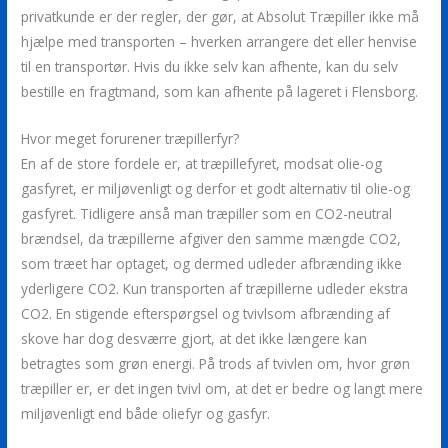
privatkunde er der regler, der gør, at Absolut Træpiller ikke må
hjælpe med transporten – hverken arrangere det eller henvise
til en transportør. Hvis du ikke selv kan afhente, kan du selv
bestille en fragtmand, som kan afhente på lageret i Flensborg.
Hvor meget forurener træpillerfyr?
En af de store fordele er, at træpillefyret, modsat olie-og
gasfyret, er miljøvenligt og derfor et godt alternativ til olie-og
gasfyret. Tidligere anså man træpiller som en CO2-neutral
brændsel, da træpillerne afgiver den samme mængde CO2,
som træet har optaget, og dermed udleder afbrænding ikke
yderligere CO2. Kun transporten af træpillerne udleder ekstra
CO2. En stigende efterspørgsel og tvivlsom afbrænding af
skove har dog desværre gjort, at det ikke længere kan
betragtes som grøn energi. På trods af tvivlen om, hvor grøn
træpiller er, er det ingen tvivl om, at det er bedre og langt mere
miljøvenligt end både oliefyr og gasfyr.