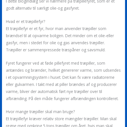
I dette blogindlæg ser vi nærmere på træpillefyret, som er et
godt alternativ til særligt olie-og gasfyret.
Hvad er et træpillefyr?
Et træpillefyr er et fyr, hvor man anvender træpiller som
brændsel til at opvarme boligen. Det minder om et olie-eller
gasfyr, men i stedet for olie og gas anvendes træpiller.
Træpiller er sammenpressede træspåner og savsmuld.
Fyret fungerer ved at føde pillefyret med træpiller, som
antændes og brænder, hvilket genererer varme, som udsendes
i et opvarmningsystem i huset. Det kan fx være radiatorerne
eller gulvarmen. I takt med at piller brændes af og producerer
varme, bliver der automatisk ført nye træpiller over til
afbrænding. På den måde fungerer afbrændingen kontrolleret.
Hvor mange træpiller skal man bruge?
Et træpillefyr kræver relativ store mængder træpiller. Man skal
regne med omkring 5 tons træpiller om året, hvis man skal