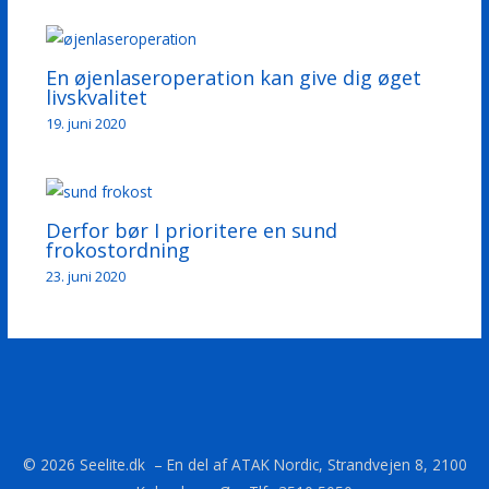
En øjenlaseroperation kan give dig øget
livskvalitet
19. juni 2020
Derfor bør I prioritere en sund
frokostordning
23. juni 2020
© 2026 Seelite.dk – En del af ATAK Nordic, Strandvejen 8, 2100