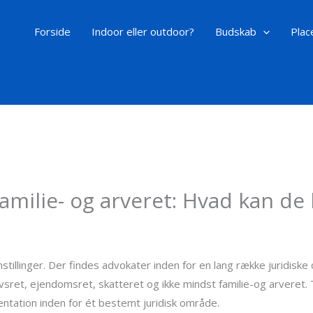
Forside
Indoor eller outdoor?
Budskab
Plac
familie- og arveret: Hvad kan d
stillinger. Der findes advokater inden for en lang række juridisk
rvsret, ejendomsret, skatteret og ikke mindst familie-og arveret.
sentation inden for ét bestemt juridisk område.