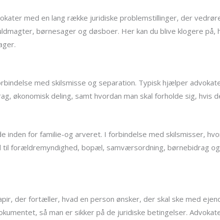
okater med en lang række juridiske problemstillinger, der vedrøre
ldmagter, børnesager og døsboer. Her kan du blive klogere på, h
ager.
forbindelse med skilsmisse og separation. Typisk hjælper advoka
g, økonomisk deling, samt hvordan man skal forholde sig, hvis d
 inden for familie-og arveret. I forbindelse med skilsmisser, hvo
ld til forældremyndighed, bopæl, samværsordning, børnebidrag og 
apir, der fortæller, hvad en person ønsker, der skal ske med eje
umentet, så man er sikker på de juridiske betingelser. Advokaten 