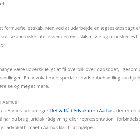
et,.
 et formuefællesskab. Men ved at udarbejde en ægteskabspagt er d
krer økonomiske interesser i en evt. skilsmisse og mindsker evt.
er.
mange være uoverskueligt at få overblik over dødsboet, ligesom 
ndlingen. En advokat med speciale i dødsbobehandling kan hjæl
gørelse og meget mere.
i Aarhus?
kat i Aarhus om omegn?
Ret & Råd Advokater i Aarhus
, der er en
. Så har du brug juridisk rådgivning eller repræsentation i forbind
 advokatfirmaet i Aarhus klar til at hjælpe.