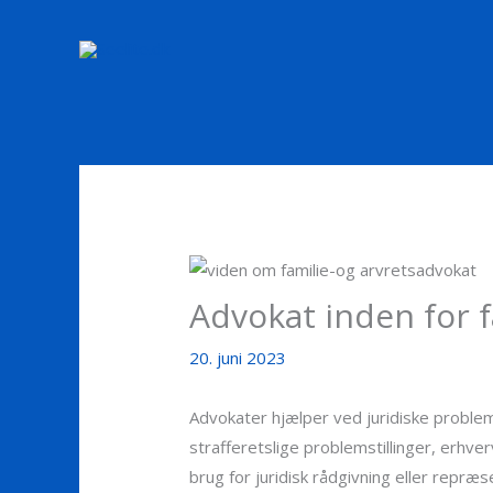
Gå
til
indholdet
Advokat inden for 
20. juni 2023
Advokater hjælper ved juridiske problem
strafferetslige problemstillinger, erhve
brug for juridisk rådgivning eller repræ