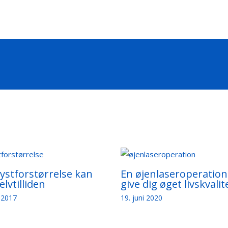
ystforstørrelse kan
En øjenlaseroperation
elvtilliden
give dig øget livskvalit
j 2017
19. juni 2020