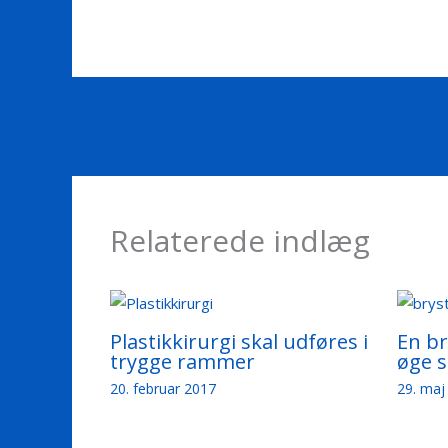
←
Forrige Indlæg
Relaterede indlæg
Plastikkirurgi skal udføres i
En br
trygge rammer
øge s
20. februar 2017
29. ma