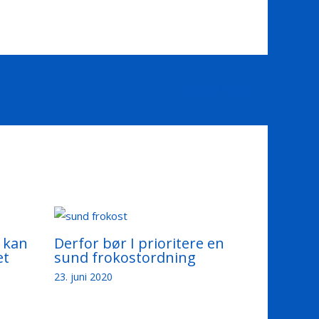
Næste Indlæg
→
 kan
Derfor bør I prioritere en
et
sund frokostordning
23. juni 2020