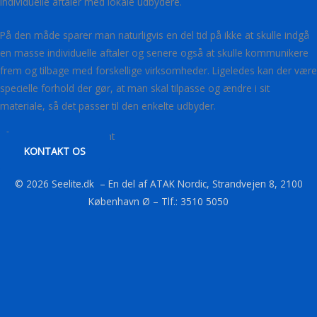
individuelle aftaler med lokale udbydere.
På den måde sparer man naturligvis en del tid på ikke at skulle indgå
en masse individuelle aftaler og senere også at skulle kommunikere
frem og tilbage med forskellige virksomheder. Ligeledes kan der være
specielle forhold der gør, at man skal tilpasse og ændre i sit
materiale, så det passer til den enkelte udbyder.
Få hjælp fra en konsulent
KONTAKT OS
© 2026 Seelite.dk – En del af ATAK Nordic, Strandvejen 8, 2100
København Ø – Tlf.: 3510 5050