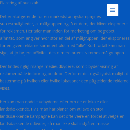
Placering af budskab
Gå
til
Det er altafgørende for en markedsføringskampagnes
indholdet
succesmuligheder, at målgruppen også er dem, der bliver eksponeret
for reklamen. Her taler man inden for marketing om begrebet
affinitet, som angiver hvor stor en del af målgruppen, der eksponeres
for en given reklame sammenholdt med “alle”. Kort fortalt kan man
sige, at jo højere affinitet, desto mere præcis rammes målgruppen.
Der findes rigtig mange medieudbydere, som tilbyder visning af
reklamer både indoor og outdoor. Derfor er det også typisk muligt at
bestemme på hvilken eller hvilke lokationer den pågældende reklame
vises.
Her kan man opdele udbyderne efter om de er lokale eller
landsdækkende. Hvis man har planer om at lave en stor
landsdækkende kampagne kan det ofte være en fordel at vælge en
landsdækkende udbyder, så man ikke skal indgå en masse