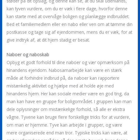
støder på dit opslag, og denne kan se, at du skal udenlands,
kan tyven vurdere, om du er væk i flere dage, hvorfor denne
kan starte med at overvåge boligen og planlægge indbruddet.
Bed et familiemedlem eller en nabo eller ven om at tømme din
postkasse og tage sig af ejendommen, mens du er væk, for at
give indtryk af, at dit hjem stadig er besat.
Naboer og naboskab
Opbyg et godt forhold til dine naboer og vær opmærksom på
hinandens ejendom. Nabosamarbejde kan være en stærk
måde at forhindre indbrud på, da naboer kan rapportere
mistænkelig aktivitet og hjælpe med at holde øje med
hinandens hjem. Her kan sociale medier være en god ting, da
man kan have en gruppe for boligområdet. I gruppen kan man
dele oplysninger om mistænkelige forhold, så alle er ekstra
vågne. Tyvene kan bruge flere forskellige tricks for at vurdere,
om man er hjemme. Tyve kan arbejde i grupper, og være
mere organiserede end man tror. Typiske tricks kan være, at