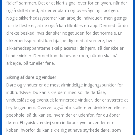
“taler” sammen. Det er et klart signal over for en tyven, når der
også skiltet med, at der er alarm og overvågning i boligen.
Nogle sikkerhedssystemer kan arbejde individuelt, men gængs
for de fleste er, at de også kan tilkobles en app. Dermed får du
direkte besked, hvis der sker noget uden for det normale. En
sikkerhedsspecialist kan hjælpe dig med at vurdere, hvor
sikkerhedsapparaterne skal placeres i dit hjem, så der ikke er
blinde vinkler. Dermed kan du bevare roen, når du skal på
arbejde, på tur eller ferie.
Sikring af døre og vinduer
Døre og vinduer er de mest almindelige indgangspunkter for
indbrudstyve. Du kan sikre dem med solide dørlåse,
vindueslåse og eventuelt laminerede vinduer, der er sværere at
bryde igennem. Overvej også at installere en dørkikkert eller et
peephole, så du kan se, hvem der er udenfor, før du åbner
døren. Et typisk værktøj som indbrudstyve anvender er et
koben, hvorfor du kan sikre dig at have styrkede døre, som