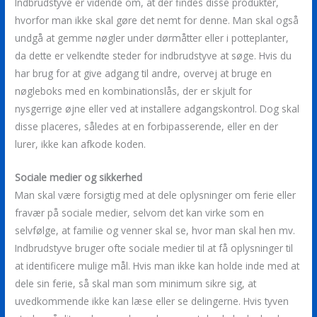
Indbrudstyve er vidende om, at der findes disse produkter,
hvorfor man ikke skal gøre det nemt for denne. Man skal også
undgå at gemme nøgler under dørmåtter eller i potteplanter,
da dette er velkendte steder for indbrudstyve at søge. Hvis du
har brug for at give adgang til andre, overvej at bruge en
nøgleboks med en kombinationslås, der er skjult for
nysgerrige øjne eller ved at installere adgangskontrol. Dog skal
disse placeres, således at en forbipasserende, eller en der
lurer, ikke kan afkode koden.
Sociale medier og sikkerhed
Man skal være forsigtig med at dele oplysninger om ferie eller
fravær på sociale medier, selvom det kan virke som en
selvfølge, at familie og venner skal se, hvor man skal hen mv.
Indbrudstyve bruger ofte sociale medier til at få oplysninger til
at identificere mulige mål. Hvis man ikke kan holde inde med at
dele sin ferie, så skal man som minimum sikre sig, at
uvedkommende ikke kan læse eller se delingerne. Hvis tyven