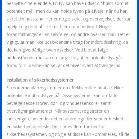
beskytte dine ejendele. En tyv kan have udset dit hjem som et
potentielt mål, men du kan holde tyven på afveje, når du har
sikret din husstand. Her er nogle skridt og overvejelser, der kan
hjælpe dig med at sikre dit hjem mod indbrud. Nogle
foranstaltninger er en selvfølge, og andre overser man. Det er
vigtigt, at man ikke udskyder sine tiltag for indbrudssikring, da
det kan give dårlige overraskelser. Ved blot at følge
nedenstående råd kan du sørge for, at en potentiel tyv går
forbi, fordi denne kan se, at det bliver svært at trænge ind.
Installation af sikkerhedssystemer
Et moderne alarmsystem er en effektiv måde at afskrække
potentielle indbrudstyve på. Disse systemer kan omfatte
bevægelsessensorer, dør- og vinduessensorer samt
overvågningskameraer. Når systemet registrerer en
indtrængen, udsender det en alarm og/eller sender besked til
en sikkerhedstjeneste. Der findes flere former for
sikkerhedssystemer, og nogle af disse kan kombineres, så de