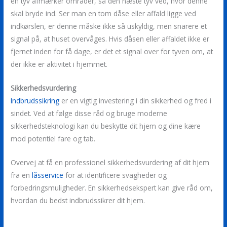
en tyv afmærker områder, så den næste tyv ved, hvor denne
skal bryde ind. Ser man en tom dåse eller affald ligge ved
indkørslen, er denne måske ikke så uskyldig, men snarere et
signal på, at huset overvåges. Hvis dåsen eller affaldet ikke er
fjernet inden for få dage, er det et signal over for tyven om, at
der ikke er aktivitet i hjemmet.
Sikkerhedsvurdering
Indbrudssikring
er en vigtig investering i din sikkerhed og fred i
sindet. Ved at følge disse råd og bruge moderne
sikkerhedsteknologi kan du beskytte dit hjem og dine kære
mod potentiel fare og tab.
Overvej at få en professionel sikkerhedsvurdering af dit hjem
fra en
låsservice
for at identificere svagheder og
forbedringsmuligheder. En sikkerhedsekspert kan give råd om,
hvordan du bedst indbrudssikrer dit hjem.