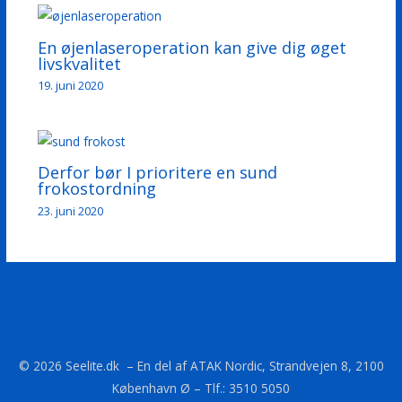
En øjenlaseroperation kan give dig øget
livskvalitet
19. juni 2020
Derfor bør I prioritere en sund
frokostordning
23. juni 2020
© 2026 Seelite.dk – En del af ATAK Nordic, Strandvejen 8, 2100
København Ø – Tlf.: 3510 5050