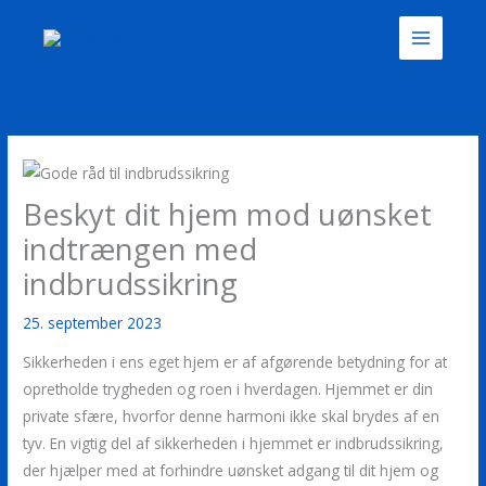
Gå
til
indholdet
Beskyt dit hjem mod uønsket
indtrængen med
indbrudssikring
25. september 2023
Sikkerheden i ens eget hjem er af afgørende betydning for at
opretholde trygheden og roen i hverdagen. Hjemmet er din
private sfære, hvorfor denne harmoni ikke skal brydes af en
tyv. En vigtig del af sikkerheden i hjemmet er indbrudssikring,
der hjælper med at forhindre uønsket adgang til dit hjem og